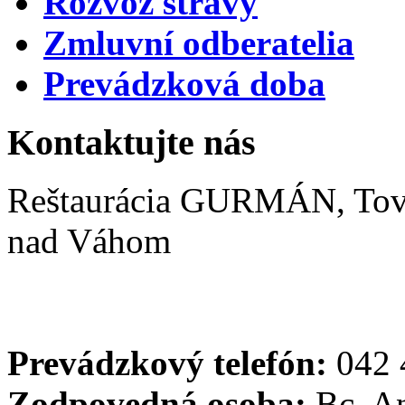
Rozvoz stravy
Zmluvní odberatelia
Prevádzková doba
Kontaktujte nás
Reštaurácia GURMÁN, Tová
nad Váhom
Prevádzkový telefón:
042 
Zodpovedná osoba:
Bc. An